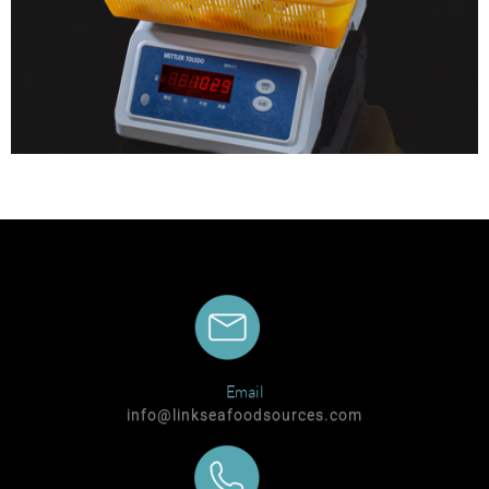
Email
info@linkseafoodsources.com