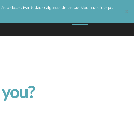
ás o desactivar todas o algunas de las cookies haz clic aquí.
Services
Quality
Products
Contact
 you?