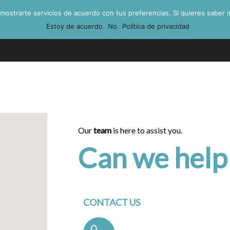
 mostrarte servicios de acuerdo con tus preferencias. Si quieres saber m
Estoy de acuerdo
No
Política de privacidad
About us
Our
team
is here to assist you.
Can we help
CONTACT US