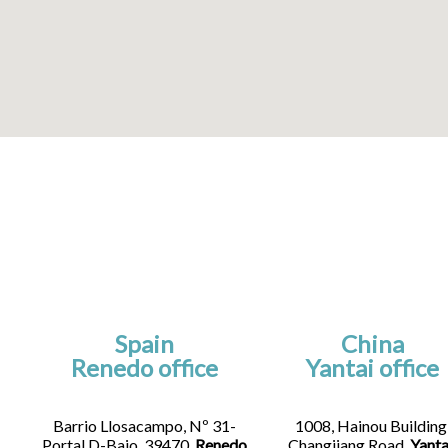
Spain
China
Renedo office
Yantai office
Barrio Llosacampo, Nº 31-
1008, Hainou Building
Portal D-Bajo, 39470,
Renedo
Changjiang Road,
Yanta