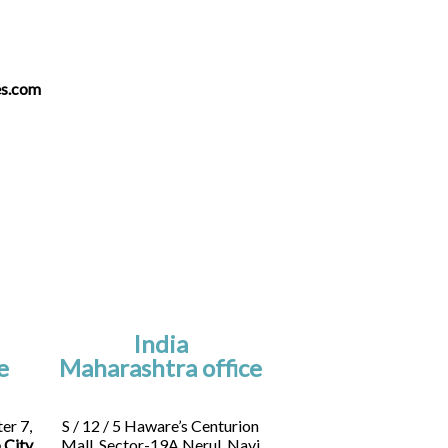
es.com
India
e
Maharashtra office
er 7,
S / 12 / 5 Haware’s Centurion
 City
,
Mall, Sector-19A,Nerul, Navi